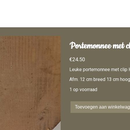
Home
Portemonnee met cl
Over mij
€
24.50
Webshop
Leuke portemonnee met clip 
Inspiratie
Afm. 12 cm breed 13 cm hoo
1 op voorraad
Contact
Toevoegen aan winkelwa
Portemonnee
0
met
clip
aantal