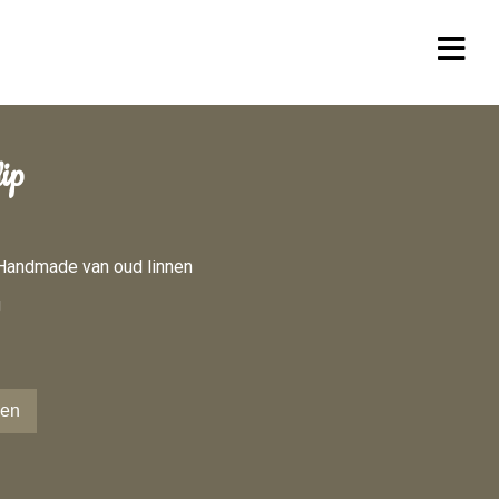
ip
Handmade van oud linnen
g
gen