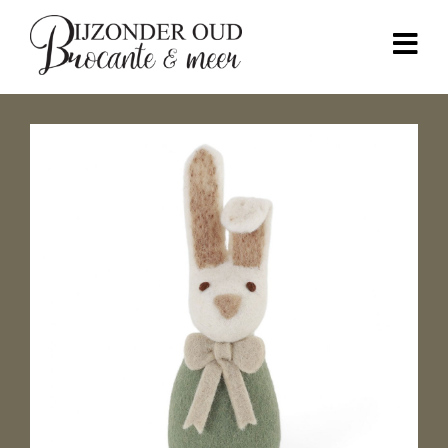
Home
Over mij
Webshop
Inspiratie
Contact
0