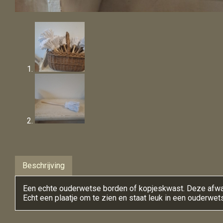
Beschrijving
Een echte ouderwetse borden of kopjeskwast. Deze afwa
Echt een plaatje om te zien en staat leuk in een ouderwe