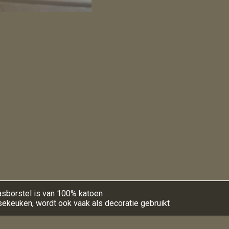
sborstel is van 100% katoen
tsekeuken, wordt ook vaak als decoratie gebruikt