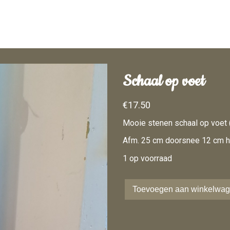
Home
Schaal op voet
Over mij
€
17.50
Webshop
Mooie stenen schaal op voet (
Inspiratie
Afm. 25 cm doorsnee 12 cm 
1 op voorraad
Contact
Toevoegen aan winkelwa
Schaal
0
op
voet
aantal