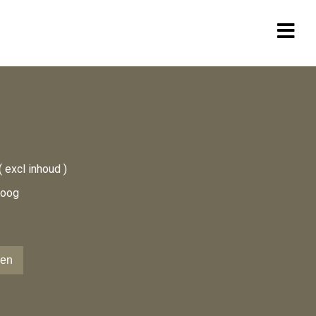
 excl inhoud )
hoog
gen